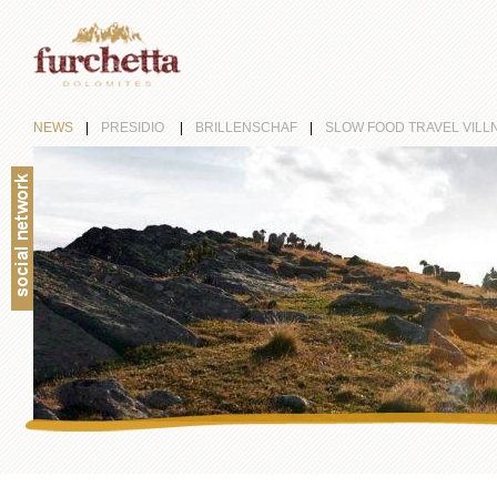
NEWS
|
PRESIDIO
|
BRILLENSCHAF
|
SLOW FOOD TRAVEL VILLN