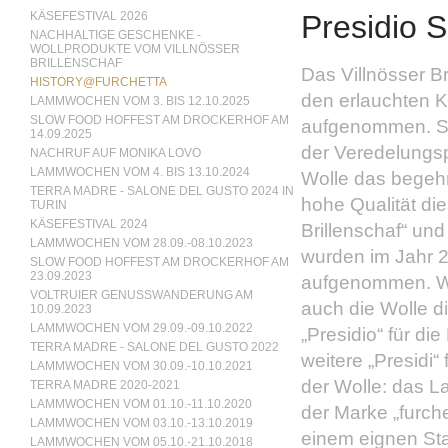
KÄSEFESTIVAL 2026
Presidio 
NACHHALTIGE GESCHENKE -
WOLLPRODUKTE VOM VILLNÖSSER
BRILLENSCHAF
Das Villnösser Br
HISTORY@FURCHETTA
den erlauchten K
LAMMWOCHEN VOM 3. BIS 12.10.2025
SLOW FOOD HOFFEST AM DROCKERHOF AM
aufgenommen. Se
14.09.2025
der Veredelungs
NACHRUF AUF MONIKA LOVO
LAMMWOCHEN VOM 4. BIS 13.10.2024
Wolle das begehr
TERRA MADRE - SALONE DEL GUSTO 2024 IN
hohe Qualität di
TURIN
KÄSEFESTIVAL 2024
Brillenschaf“ un
LAMMWOCHEN VOM 28.09.-08.10.2023
wurden im Jahr 20
SLOW FOOD HOFFEST AM DROCKERHOF AM
23.09.2023
aufgenommen. Wic
VOLTRUIER GENUSSWANDERUNG AM
auch die Wolle d
10.09.2023
LAMMWOCHEN VOM 29.09.-09.10.2022
„Presidio“ für d
TERRA MADRE - SALONE DEL GUSTO 2022
weitere „Presidi
LAMMWOCHEN VOM 30.09.-10.10.2021
der Wolle: das 
TERRA MADRE 2020-2021
LAMMWOCHEN VOM 01.10.-11.10.2020
der Marke „furche
LAMMWOCHEN VOM 03.10.-13.10.2019
einem eignen Sta
LAMMWOCHEN VOM 05.10.-21.10.2018