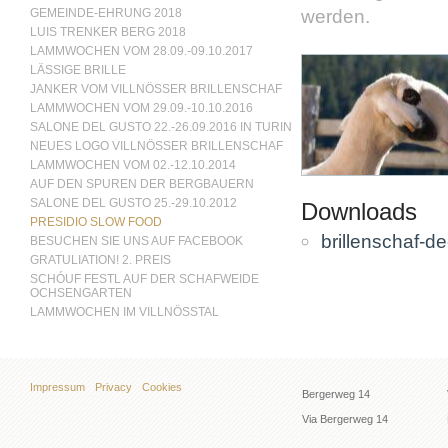
werden.
GEMEINDE-EHRUNG 2018
LUIS TRENKER BERG 2018
LAMMWOCHEN VOM 28.09.-09.10.2017
LÄSSIGE BRILLE
JANKER VOM VILLNÖSSER BRILLENSCHAF
LAMMWOCHEN VOM 29.09.-10.10.2016
SALONE DEL GUSTO 22.-26.09.2016 IN TURIN
NEUES LOGO VILLNÖSSER BRILLENSCHAF
LAMMWOCHEN VOM 02.-12.10.2014
AUF DEN SPUREN DER BERGBAUERN
SALONE DEL GUSTO 25.-29.10.2012
Downloads
PRESIDIO SLOW FOOD
brillenschaf-de-
BESUCHEN SIE UNS AUF FACEBOOK
GRATULIATION! 2. PREIS
SCHÓUF FESTL AUF DER SCHAFWEIDE
OCHSENGARTEN
LAMMWOCHEN IM VILLNÖSSTAL
Impressum
Privacy
Cookies
Bergerweg 14
Via Bergerweg 14