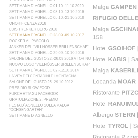
TERRA MADRE 2020-2021
Malga
GAMPE
SETTIMANA D´AGNELLO 01.10.-11.10.2020
SETTIMANA D´AGNELLO 03.10.-13.10.2019
RIFUGIO DELL
SETTIMANA D´AGNELLO 05.10.-21.10.2018
ONORIFICENZA 2018
Malga
GSCHNA
LUIS TRENKER BERG 2018
SETTIMANA D´AGNELLO 28.09.-09.10.2017
158
ROCKER AL PASCOLO
JANKER DEL “VILLNÖSSER BRILLENSCHAF”
Hotel
GSOIHOF
SETTIMANA D´AGNELLO 29.09.-10.10.2016
Hotel
KABIS
| S
SALONE DEL GUSTO 22.-26.09.2016 A TORINO
NUOVO LOGO “VILLNÖSSER BRILLENSCHAF”
Malga
KASERIL
SETTIMANA D´AGNELLO 02.-12.10.2014
LA VITA DEI CONTADINI DI MONTAGNA
Locanda
MOAR
SALONE DEL GUSTO 25.-29.10.2012
PRESIDIO SLOW FOOD
Ristorante
PITZ
FURCHETTA SU FACEBOOK
GRATULIAZIONE 2. PREMIO
Hotel
RANUIMÜ
FESTA D´AGNELLO SULLA MALGA
"OCHSENGARTEN"
Albergo
STERN
SETTIMANE D´AGNELLO
Hotel
TYROL
| 
Ristorante Pizze