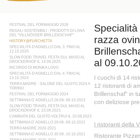
FESTIVAL DEL FORMAGGIO 2026
Specialità
REGALI SOSTENIBILI - PRODOTTI DI LANA
DEL "VILLNÖSSER BRILLENSCHAF"
razza ovin
HISTORY@FURCHETTA
SPECIALITÀ D'AGNELLO DAL 3. FINO AL
Brillensch
12.10.2025
SLOW FOOD TRAVEL FESTA SUL MASO AL
al 09.10.
DROCKERHOF IL 14.09.2025
RICORDO DI MONIKA LOVO
SPECIALITÀ D'AGNELLO DAL 4. FINO AL
I cuochi di 14 ris
13.10.2024
TERRA MADRE - SALONE DEL GUSTO 2024 A
12 ristoranti di a
TORINO
Brillenschaf" in t
FESTIVAL DEL FORMAGGIO 2024
SETTIMANA D´AGNELLO 28.09.-08.10.2023
con deliziose pre
SLOW FOOD TRAVEL FESTA SUL MASO AL
DROCKERHOF IL 23.09.2023
CAMINATA DEL GUSTO VOLTRUI IL 10.09.2023
SETTIMANA D´AGNELLO 29.09.-09.10.2022
I ristoranti della
TERRA MADRE 2020-2021
SETTIMANA D´AGNELLO 30.09.-10.10.2021
Ristorante Pizze