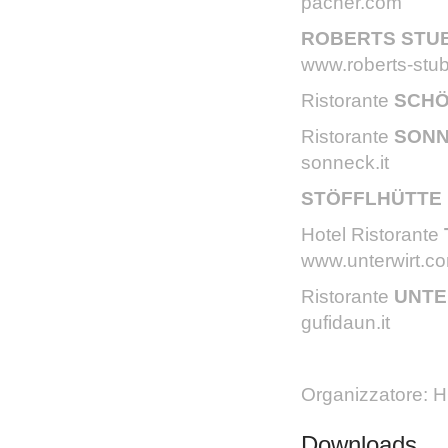
pacher.com
ROBERTS STU
www.roberts-stub
Ristorante
SCH
Ristorante
SON
sonneck.it
STÖFFLHÜTTE
Hotel Ristorante
www.unterwirt.c
Ristorante
UNTE
gufidaun.it
Organizzatore: 
Downloads