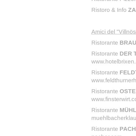
Ristoro & Info
Z
Amici del "Villnös
Ristorante
BRA
Ristorante
DER 
www.hotelbrixen.i
Ristorante
FEL
www.feldthurner
Ristorante
OSTE
www.finsterwirt.
Ristorante
MÜHL
muehlbacherklau
Ristorante
PAC