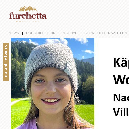
NEWS
|
PRESIDIO
|
BRILLENSCHAF
|
SLOW FOOD TRAVEL FUN