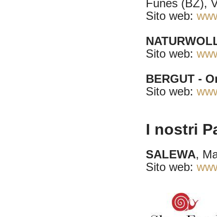
Funes (BZ), V
Sito web:
www
NATURWOL
Sito web:
www
BERGUT - On
Sito web:
www
I nostri P
SALEWA
, Ma
Sito web:
www