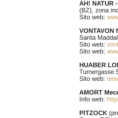
AH! NATUR - 
(BZ), zona ind
Sito web:
www
VONTAVON 
Santa Maddal
Sito web:
vont
Sito web:
www
HUABER LOD
Turnergasse 
Sito web:
teis
AMORT Mece
Info web:
http
PITZOCK
(pro